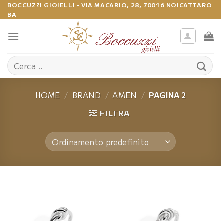
Salta
BOCCUZZI GIOIELLI - VIA MACARIO, 28, 70016 NOICATTARO
BA
ai
contenuti
Cerca:
HOME
/
BRAND
/
AMEN
/
PAGINA 2
FILTRA