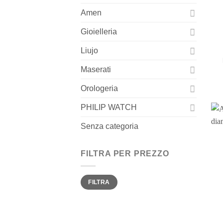
Amen
Gioielleria
Liujo
Maserati
Orologeria
PHILIP WATCH
Senza categoria
FILTRA PER PREZZO
Prezzo
Prezzo
FILTRA
Min
Max