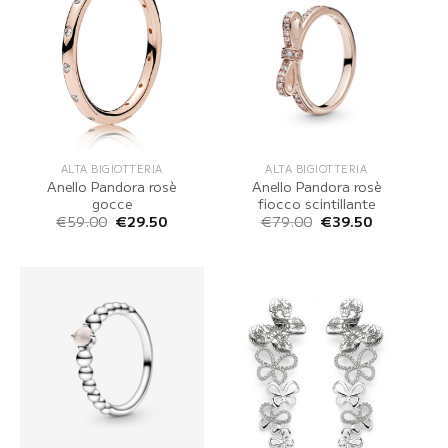
ALTA BIGIOTTERIA
ALTA BIGIOTTERIA
Anello Pandora rosè
Anello Pandora rosè
gocce
fiocco scintillante
Il
Il
Il
Il
€
59.00
€
29.50
€
79.00
€
39.50
prezzo
prezzo
prezzo
prezzo
originale
attuale
originale
attuale
era:
è:
era:
è:
€59.00.
€29.50.
€79.00.
€39.50.