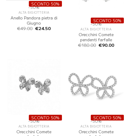
SCONTO 50%
-50%
ALTA BIGIOTTERIA
Anello Pandora pietra di
SCONTO 50%
Giugno
-50%
Il
Il
€
49.00
€
24.50
ALTA BIGIOTTERIA
prezzo
prezzo
Orecchini Comete
originale
attuale
pendenti farfalle
era:
è:
€49.00.
€24.50.
Il
Il
€
180.00
€
90.00
prezzo
prezzo
originale
attuale
era:
è:
€180.00.
€90.00.
SCONTO 50%
SCONTO 50%
-50%
-50%
ALTA BIGIOTTERIA
ALTA BIGIOTTERIA
Orecchini Comete
Orecchini Comete