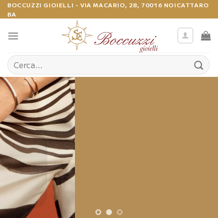
Salta
BOCCUZZI GIOIELLI - VIA MACARIO, 28, 70016 NOICATTARO
BA
ai
contenuti
Cerca:
Alta Bigiotteria
SHOP ONLINE