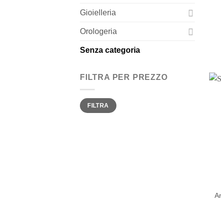
Gioielleria
Orologeria
Senza categoria
FILTRA PER PREZZO
Prezzo
Prezzo
FILTRA
Min
Max
An