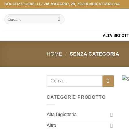
Salta
BOCCUZZI GIOIELLI - VIA MACARIO, 28, 70016 NOICATTARO BA
ai
Cerca:
contenuti
ALTA BIGIOT
HOME
/
SENZA CATEGORIA
Cerca:
CATEGORIE PRODOTTO
Alta Bigiotteria
Altro