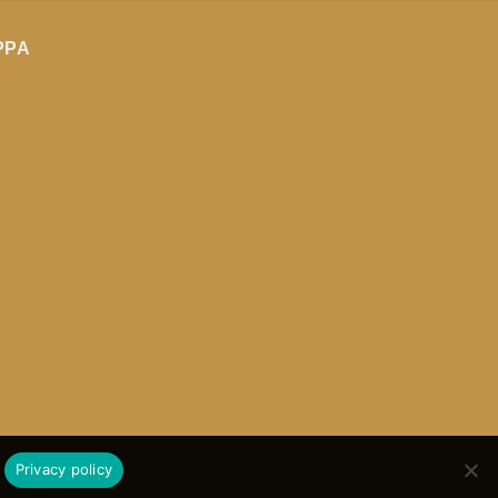
PPA
Privacy policy
5013570725