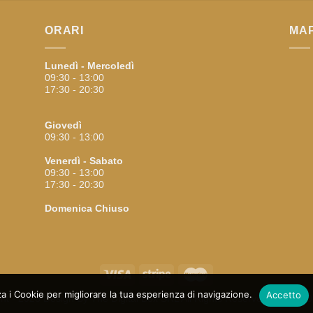
ORARI
MA
Lunedì - Mercoledì
09:30 - 13:00
17:30 - 20:30
Giovedì
09:30 - 13:00
Venerdì - Sabato
09:30 - 13:00
17:30 - 20:30
Domenica
Chiuso
za i Cookie per migliorare la tua esperienza di navigazione.
Accetto
ht - 2023 Design By
The Digital Box SRL
All Rights Reserved - P.I.: 0