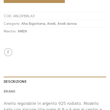
COD:
ANLDPBBLA3
Categorie:
Alta Bigiotteria
,
Anelli
,
Anelli donna
Marchio:
AMEN
DESCRIZIONE
BRAND
Anello regolabile in argento 925 rodiato. Modello
kate con zircone lilla ovale di 8 x 6 mm al centro e