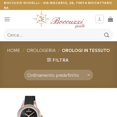
Salta
BOCCUZZI GIOIELLI - VIA MACARIO, 28, 70016 NOICATTARO
BA
ai
contenuti
Cerca:
HOME
/
OROLOGERIA
/
OROLOGI IN TESSUTO
FILTRA