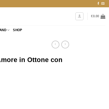
€
0.00
RAND
SHOP
more in Ottone con