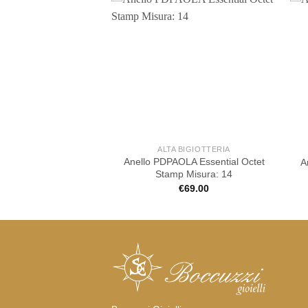
 BIGIOTTERIA
ALTA BIGIOTTERIA
LA a sigillo in oro
Anello PDPAOLA Essential Octet
A
isura: 14
Stamp Misura: 14
€
75.00
€
69.00