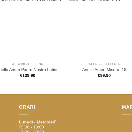
ALTA BIGIOTTERIA
ALTA BIGIOTTERIA
nello Amen Padre Nostro Latino
Anello Amen Misura: 18
€
139.90
€
99.90
ORARI
MA
Lunedì - Mercoledì
09:30 - 13:00
17:30 - 20:30