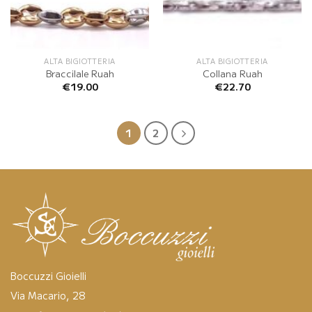
ALTA BIGIOTTERIA
ALTA BIGIOTTERIA
Braccilale Ruah
Collana Ruah
€
19.00
€
22.70
1
2
Boccuzzi Gioielli
Via Macario, 28