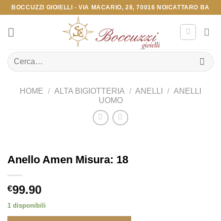
Salta
BOCCUZZI GIOIELLI - VIA MACARIO, 28, 70016 NOICATTARO BA
ai
contenuti
Cerca:
HOME
/
ALTA BIGIOTTERIA
/
ANELLI
/
ANELLI
UOMO
Anello Amen Misura: 18
99.90
€
1 disponibili