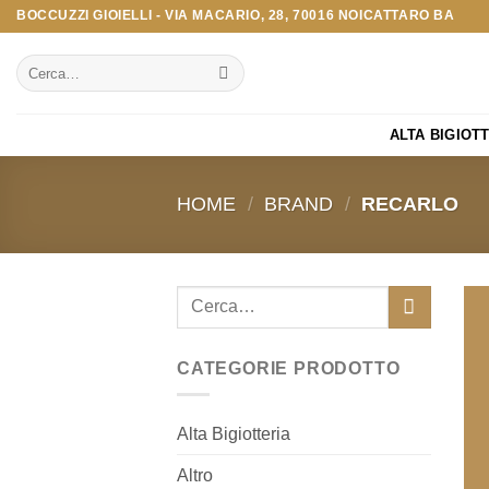
Salta
BOCCUZZI GIOIELLI - VIA MACARIO, 28, 70016 NOICATTARO BA
ai
Cerca:
contenuti
ALTA BIGIOT
HOME
/
BRAND
/
RECARLO
Cerca:
CATEGORIE PRODOTTO
Alta Bigiotteria
Altro