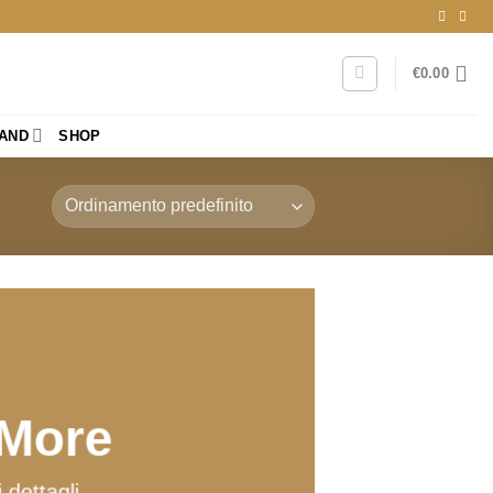
€
0.00
RAND
SHOP
 More
 dettagli.