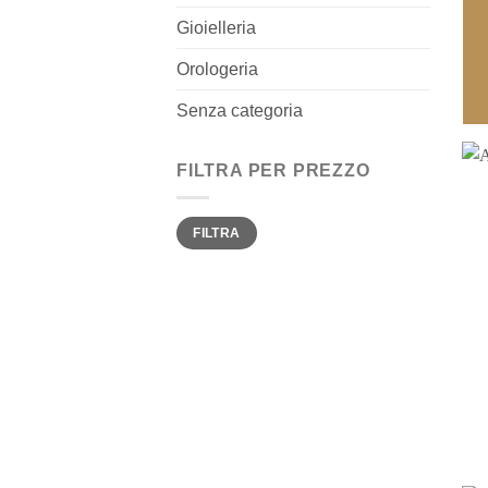
Gioielleria
Orologeria
Senza categoria
FILTRA PER PREZZO
Prezzo
Prezzo
FILTRA
Min
Max