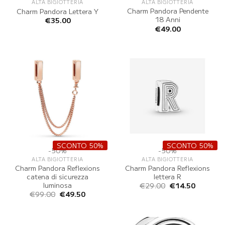
ALTA BIGIOTTERIA
ALTA BIGIOTTERIA
Charm Pandora Pendente
Charm Pandora Lettera Y
18 Anni
€
35.00
€
49.00
SCONTO 50%
SCONTO 50%
-50%
-50%
ALTA BIGIOTTERIA
ALTA BIGIOTTERIA
Charm Pandora Reflexions
Charm Pandora Reflexions
catena di sicurezza
lettera R
luminosa
Il
Il
€
29.00
€
14.50
prezzo
prezzo
Il
Il
€
99.00
€
49.50
originale
attuale
prezzo
prezzo
era:
è:
originale
attuale
€29.00.
€14.50.
era:
è:
€99.00.
€49.50.