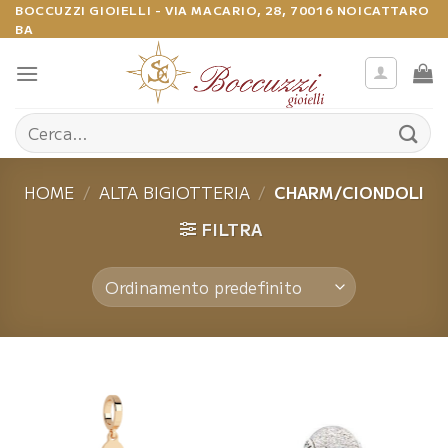
Salta
BOCCUZZI GIOIELLI - VIA MACARIO, 28, 70016 NOICATTARO
BA
ai
contenuti
Cerca:
HOME
/
ALTA BIGIOTTERIA
/
CHARM/CIONDOLI
FILTRA