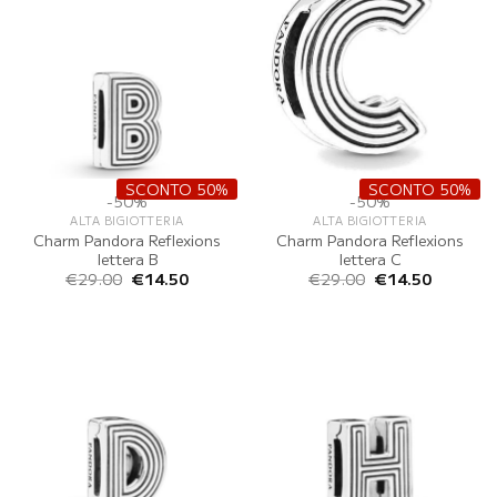
SCONTO 50%
SCONTO 50%
-50%
-50%
ALTA BIGIOTTERIA
ALTA BIGIOTTERIA
Charm Pandora Reflexions
Charm Pandora Reflexions
lettera B
lettera C
Il
Il
Il
Il
€
29.00
€
14.50
€
29.00
€
14.50
prezzo
prezzo
prezzo
prezzo
originale
attuale
originale
attuale
era:
è:
era:
è:
€29.00.
€14.50.
€29.00.
€14.50.