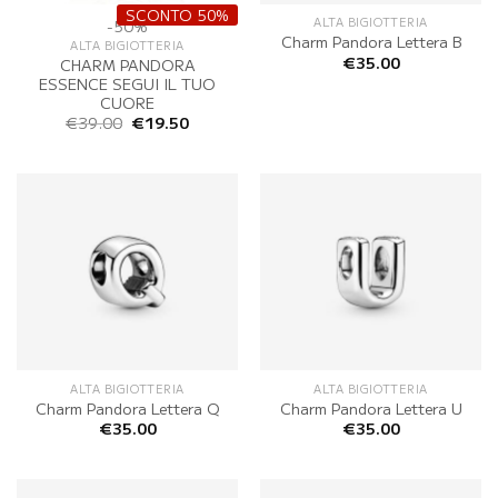
SCONTO 50%
ALTA BIGIOTTERIA
-50%
Charm Pandora Lettera B
ALTA BIGIOTTERIA
€
35.00
CHARM PANDORA
ESSENCE SEGUI IL TUO
CUORE
Il
Il
€
39.00
€
19.50
prezzo
prezzo
originale
attuale
era:
è:
€39.00.
€19.50.
ALTA BIGIOTTERIA
ALTA BIGIOTTERIA
Charm Pandora Lettera Q
Charm Pandora Lettera U
€
35.00
€
35.00