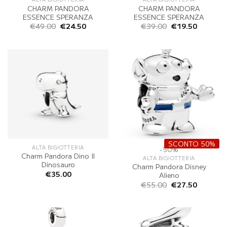
CHARM PANDORA
CHARM PANDORA
ESSENCE SPERANZA
ESSENCE SPERANZA
Il
Il
Il
Il
€
49.00
€
24.50
€
39.00
€
19.50
prezzo
prezzo
prezzo
prezzo
originale
attuale
originale
attuale
era:
è:
era:
è:
€49.00.
€24.50.
€39.00.
€19.50.
SCONTO 50%
ALTA BIGIOTTERIA
-50%
Charm Pandora Dino Il
ALTA BIGIOTTERIA
Dinosauro
Charm Pandora Disney
€
35.00
Alieno
Il
Il
€
55.00
€
27.50
prezzo
prezzo
originale
attuale
era:
è:
€55.00.
€27.50.