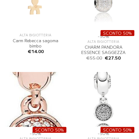
SCONTO 50%
ALTA BIGIOTTERIA
-50%
Carm Rebecca sagoma
ALTA BIGIOTTERIA
bimbo
CHARM PANDORA
€
14.00
ESSENCE SAGGEZZA
Il
Il
€
55.00
€
27.50
prezzo
prezzo
originale
attuale
era:
è:
€55.00.
€27.50.
SCONTO 50%
SCONTO 50%
-50%
-50%
ALTA BIGIOTTERIA
ALTA BIGIOTTERIA