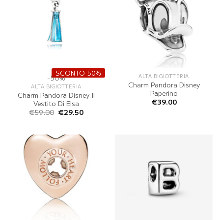
SCONTO 50%
ALTA BIGIOTTERIA
-50%
Charm Pandora Disney
ALTA BIGIOTTERIA
Paperino
Charm Pandora Disney Il
€
39.00
Vestito Di Elsa
Il
Il
€
59.00
€
29.50
prezzo
prezzo
originale
attuale
era:
è:
€59.00.
€29.50.