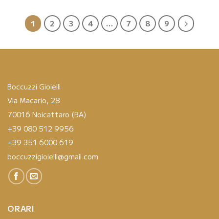
originale
attuale
originale
attuale
era:
è:
era:
è:
€29.00.
€14.50.
€29.00.
€14.50.
1
2
3
4
…
7
8
9
Boccuzzi Gioielli
Via Macario, 28
70016 Noicattaro (BA)
+39 080 512 9956
+39 351 6000 619
boccuzzigioielli@gmail.com
ORARI