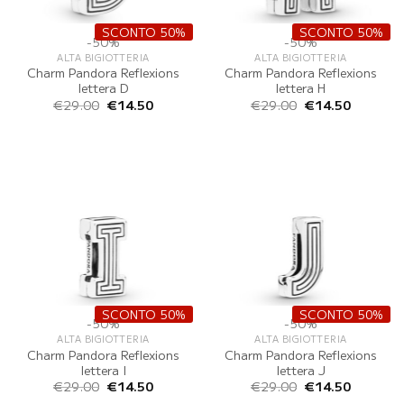
SCONTO 50%
SCONTO 50%
-50%
-50%
ALTA BIGIOTTERIA
ALTA BIGIOTTERIA
Charm Pandora Reflexions
Charm Pandora Reflexions
lettera D
lettera H
Il
Il
Il
Il
€
29.00
€
14.50
€
29.00
€
14.50
prezzo
prezzo
prezzo
prezzo
originale
attuale
originale
attuale
era:
è:
era:
è:
€29.00.
€14.50.
€29.00.
€14.50.
SCONTO 50%
SCONTO 50%
-50%
-50%
ALTA BIGIOTTERIA
ALTA BIGIOTTERIA
Charm Pandora Reflexions
Charm Pandora Reflexions
lettera I
lettera J
Il
Il
Il
Il
€
29.00
€
14.50
€
29.00
€
14.50
prezzo
prezzo
prezzo
prezzo