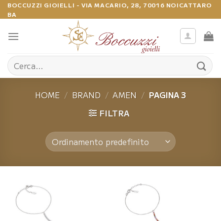
Salta
BOCCUZZI GIOIELLI - VIA MACARIO, 28, 70016 NOICATTARO
BA
ai
contenuti
Cerca:
HOME
/
BRAND
/
AMEN
/
PAGINA 3
FILTRA