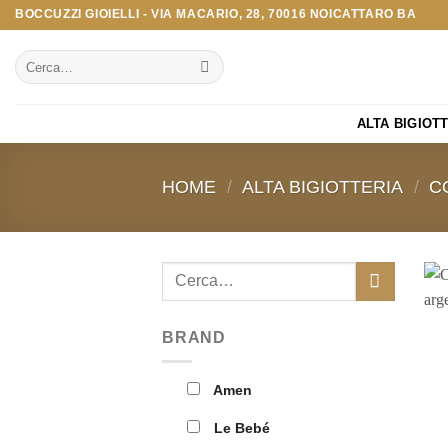
Salta
BOCCUZZI GIOIELLI - VIA MACARIO, 28, 70016 NOICATTARO BA
ai
Cerca:
contenuti
ALTA BIGIOT
HOME
/
ALTA BIGIOTTERIA
/
C
Cerca:
BRAND
Amen
Le Bebé