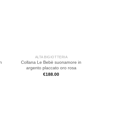
ALTA BIGIOTTERIA
n
Collana Le Bebè suonamore in
argento placcato oro rosa
€
188.00