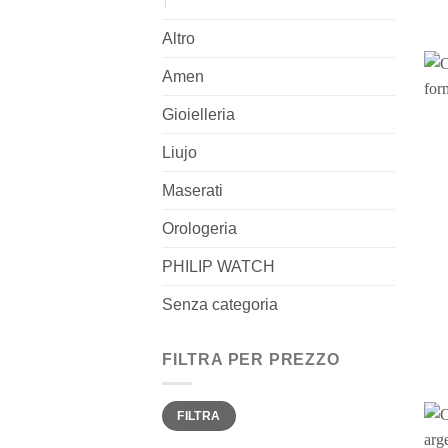
Altro
Amen
Gioielleria
Liujo
Maserati
Orologeria
PHILIP WATCH
Senza categoria
FILTRA PER PREZZO
Prezzo
Prezzo
FILTRA
Min
Max