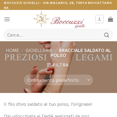
Salta
BOCCUZZI GIOIELLI - VIA MACARIO, 28, 70016 NOICATTARO
BA
ai
contenuti
Cerca:
HOME
/
GIOIELLERIA
/
BRACCIALE SALDATO AL
POLSO
FILTRA
Il filo d’oro saldato al tuo polso, l’originale!
Dai un’occhiata ai Dedié realizzati da noi!