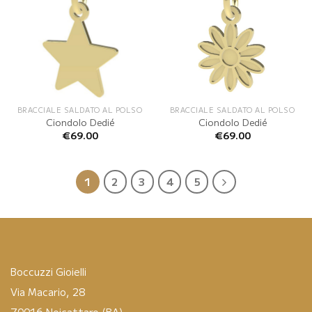
BRACCIALE SALDATO AL POLSO
BRACCIALE SALDATO AL POLSO
Ciondolo Dedié
Ciondolo Dedié
€
69.00
€
69.00
1
2
3
4
5
Boccuzzi Gioielli
Via Macario, 28
70016 Noicattaro (BA)