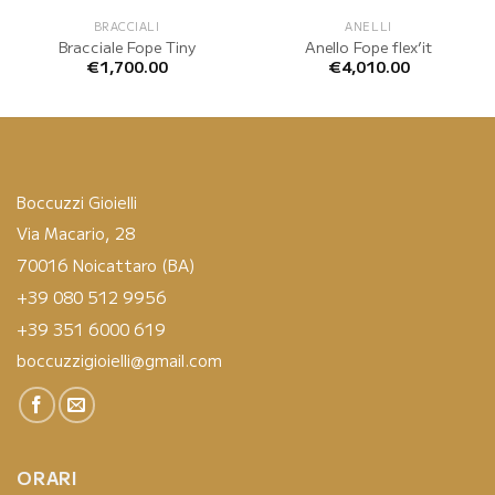
BRACCIALI
ANELLI
Bracciale Fope Tiny
Anello Fope flex’it
€
1,700.00
€
4,010.00
Boccuzzi Gioielli
Via Macario, 28
70016 Noicattaro (BA)
+39 080 512 9956
+39 351 6000 619
boccuzzigioielli@gmail.com
ORARI