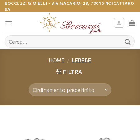
Salta
BOCCUZZI GIOIELLI - VIA MACARIO, 28, 70016 NOICATTARO
BA
ai
contenuti
Cerca:
HOME
/
LEBEBE
FILTRA