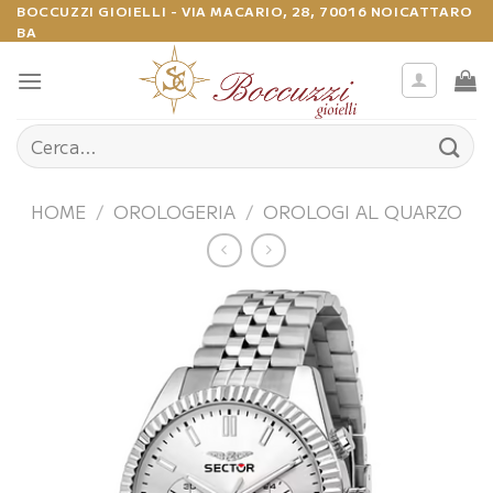
Salta
BOCCUZZI GIOIELLI - VIA MACARIO, 28, 70016 NOICATTARO
BA
ai
contenuti
Cerca:
HOME
/
OROLOGERIA
/
OROLOGI AL QUARZO