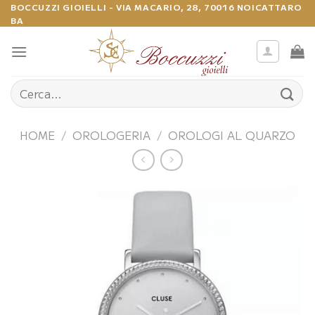
Salta
BOCCUZZI GIOIELLI - VIA MACARIO, 28, 70016 NOICATTARO
BA
ai
contenuti
Cerca:
HOME
/
OROLOGERIA
/
OROLOGI AL QUARZO