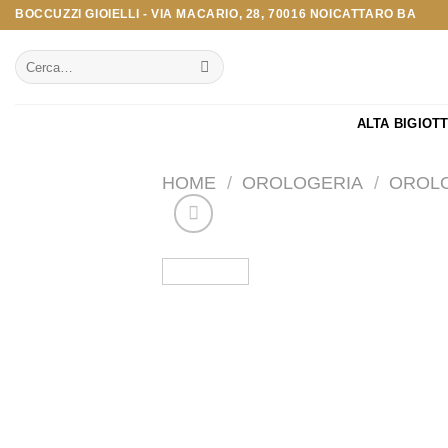
Salta
BOCCUZZI GIOIELLI - VIA MACARIO, 28, 70016 NOICATTARO BA
ai
Cerca:
contenuti
ALTA BIGIOT
HOME
/
OROLOGERIA
/
OROLO