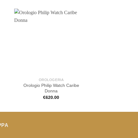
OROLOGERIA
OROLOGE
Orologio Philip Watch Caribe
Orologio Longines
Donna
€
1,090.
€
620.00
PPA