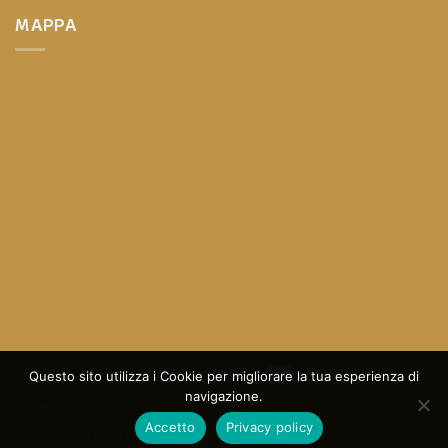
MAPPA
Questo sito utilizza i Cookie per migliorare la tua esperienza di
navigazione.
© Copyright - 2023 Design By
The Digital Box SRL
All
Accetto
Privacy policy
Rights Reserved - P.I.: 05013570725