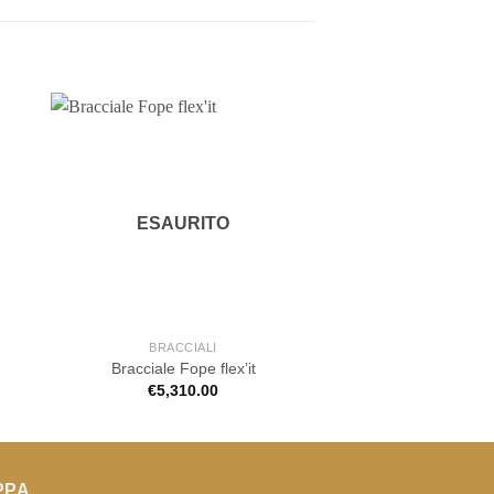
ESAURITO
BRACCIALI
COLLAN
Bracciale Fope flex’it
Collana F
€
5,310.00
€
4,290.
PPA