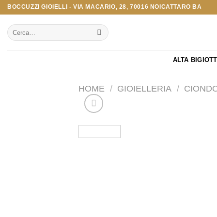
Salta
BOCCUZZI GIOIELLI - VIA MACARIO, 28, 70016 NOICATTARO BA
ai
Cerca:
contenuti
ALTA BIGIOT
HOME
/
GIOIELLERIA
/
CIONDO