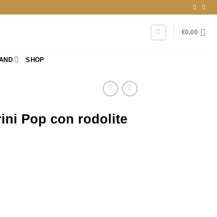
€
0.00
RAND
SHOP
ini Pop con rodolite