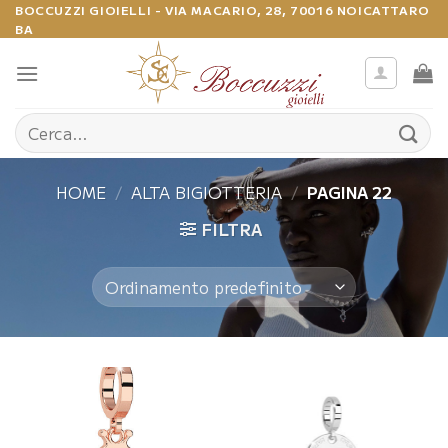
Salta
BOCCUZZI GIOIELLI - VIA MACARIO, 28, 70016 NOICATTARO
BA
ai
contenuti
Cerca:
HOME
/
ALTA BIGIOTTERIA
/
PAGINA 22
FILTRA