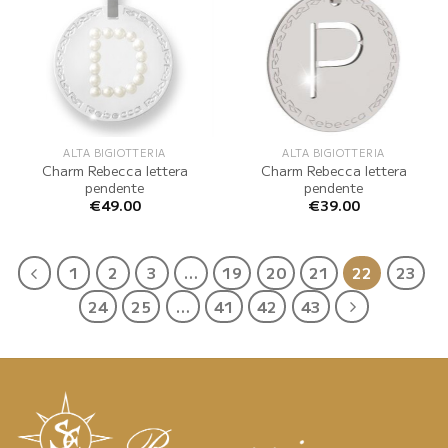
ALTA BIGIOTTERIA
ALTA BIGIOTTERIA
Charm Rebecca lettera
Charm Rebecca lettera
pendente
pendente
€
49.00
€
39.00
1
2
3
…
19
20
21
22
23
24
25
…
41
42
43