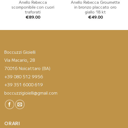
Anello Rebecca
Anello Rebecca Groumette
scomponibile con cuori
in bronzo placcato oro
traforati
giallo 18 kt
€
89.00
€
49.00
Boccuzzi Gioielli
Via Macario, 28
70016 Noicattaro (BA)
+39 080 512 9956
+39 351 6000 619
boccuzzigioielli@gmail.com
ORARI