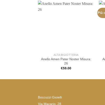
Più c
ALTA BIGIOTTERIA
Anello Amen Pater Noster Misura:
A
26
€
59.00
Boccuzzi Gioielli
Via Macario, 28