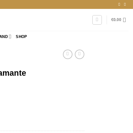
€
0.00
RAND
SHOP
iamante