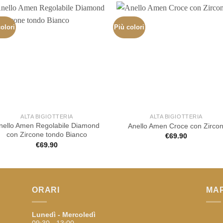
olori
Più colori
ALTA BIGIOTTERIA
ALTA BIGIOTTERIA
nello Amen Regolabile Diamond
Anello Amen Croce con Zircon
con Zircone tondo Bianco
€
69.90
€
69.90
ORARI
MA
Lunedì - Mercoledì