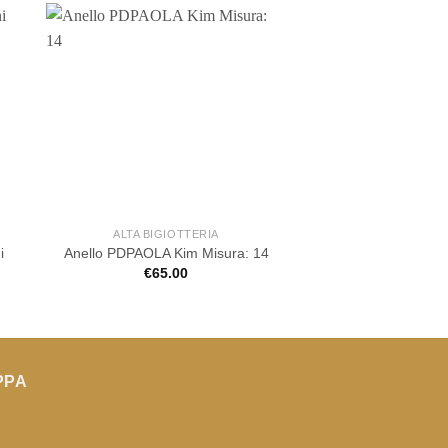
ALTA BIGIOTTERIA
ALTA BIGIOT
i
Anello PDPAOLA Kim Misura: 14
Anello PDPAOLA Jun
€
65.00
€
135.0
PPA