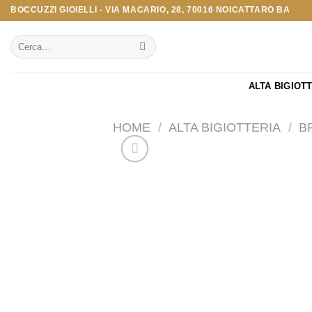
Salta
BOCCUZZI GIOIELLI - VIA MACARIO, 28, 70016 NOICATTARO BA
ai
Cerca:
contenuti
ALTA BIGIOT
HOME
/
ALTA BIGIOTTERIA
/
B