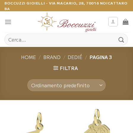
Salta
BOCCUZZI GIOIELLI - VIA MACARIO, 28, 70016 NOICATTARO
BA
ai
contenuti
Cerca:
HOME
/
BRAND
/
DEDIÉ
/
PAGINA 3
FILTRA