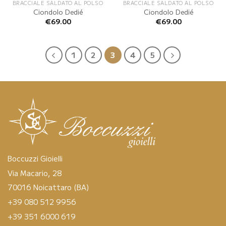
BRACCIALE SALDATO AL POLSO
BRACCIALE SALDATO AL POLSO
Ciondolo Dedié
Ciondolo Dedié
€
69.00
€
69.00
1
2
3
4
5
Boccuzzi Gioielli
Via Macario, 28
70016 Noicattaro (BA)
+39 080 512 9956
+39 351 6000 619