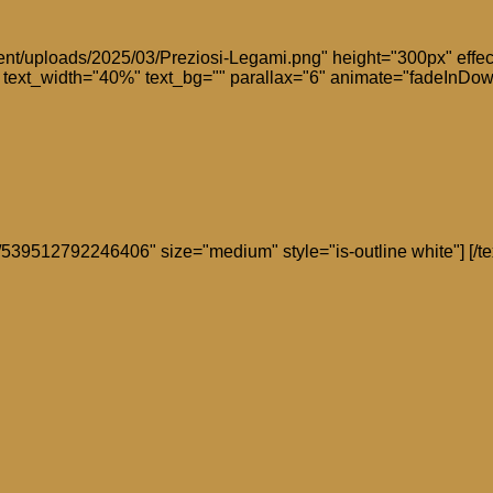
ntent/uploads/2025/03/Preziosi-Legami.png" height="300px" effec
r" text_width="40%" text_bg="" parallax="6" animate="fadeInDow
/539512792246406" size="medium" style="is-outline white"] [/te