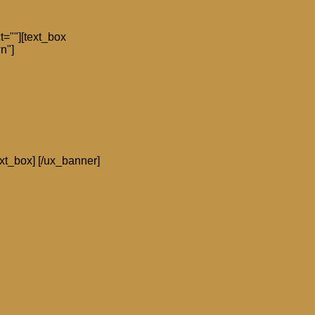
t=""][text_box
n"]
xt_box] [/ux_banner]