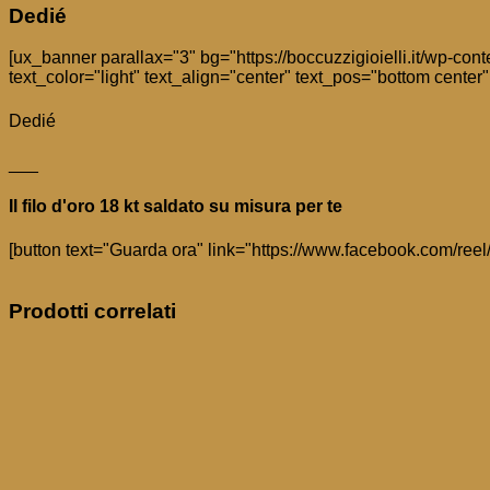
Dedié
[ux_banner parallax="3" bg="https://boccuzzigioielli.it/wp-co
text_color="light" text_align="center" text_pos="bottom cente
Dedié
___
Il filo d'oro 18 kt saldato su misura per te
[button text="Guarda ora" link="https://www.facebook.com/reel
Prodotti correlati