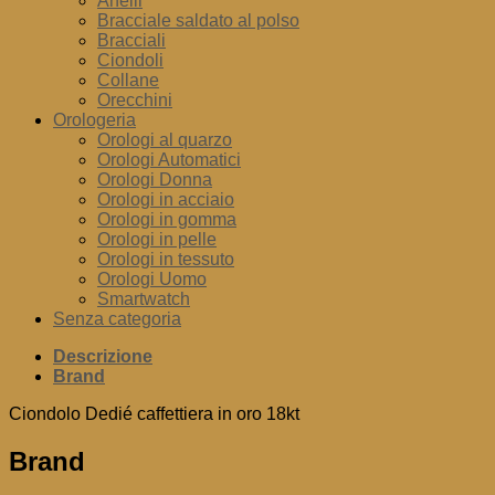
Anelli
Bracciale saldato al polso
Bracciali
Ciondoli
Collane
Orecchini
Orologeria
Orologi al quarzo
Orologi Automatici
Orologi Donna
Orologi in acciaio
Orologi in gomma
Orologi in pelle
Orologi in tessuto
Orologi Uomo
Smartwatch
Senza categoria
Descrizione
Brand
Ciondolo Dedié caffettiera in oro 18kt
Brand