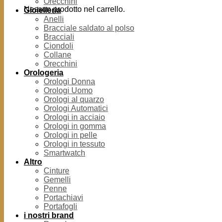
Orecchini
Nessun prodotto nel carrello.
Gioielleria
Anelli
Bracciale saldato al polso
Bracciali
Ciondoli
Collane
Orecchini
Orologeria
Orologi Donna
Orologi Uomo
Orologi al quarzo
Orologi Automatici
Orologi in acciaio
Orologi in gomma
Orologi in pelle
Orologi in tessuto
Smartwatch
Altro
Cinture
Gemelli
Penne
Portachiavi
Portafogli
i nostri brand