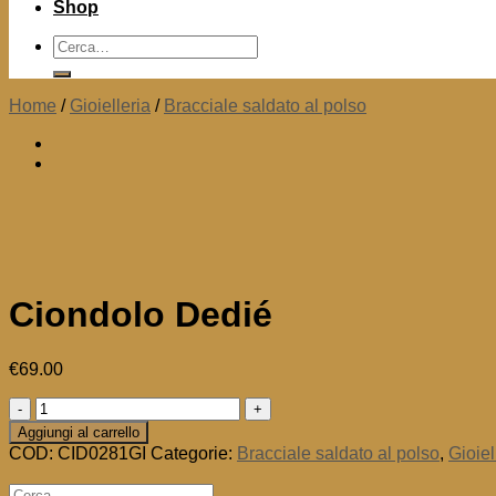
Shop
Cerca:
Home
/
Gioielleria
/
Bracciale saldato al polso
Ciondolo Dedié
€
69.00
Ciondolo
Dedié
Aggiungi al carrello
quantità
COD:
CID0281GI
Categorie:
Bracciale saldato al polso
,
Gioiel
Cerca: