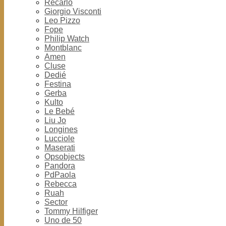
Recarlo
Giorgio Visconti
Leo Pizzo
Fope
Philip Watch
Montblanc
Amen
Cluse
Dedié
Festina
Gerba
Kulto
Le Bebé
Liu Jo
Longines
Lucciole
Maserati
Opsobjects
Pandora
PdPaola
Rebecca
Ruah
Sector
Tommy Hilfiger
Uno de 50