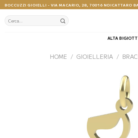
Salta
BOCCUZZI GIOIELLI - VIA MACARIO, 28, 70016 NOICATTARO B
ai
contenuti
Cerca:
ALTA BIGIOTT
HOME
/
GIOIELLERIA
/
BRAC