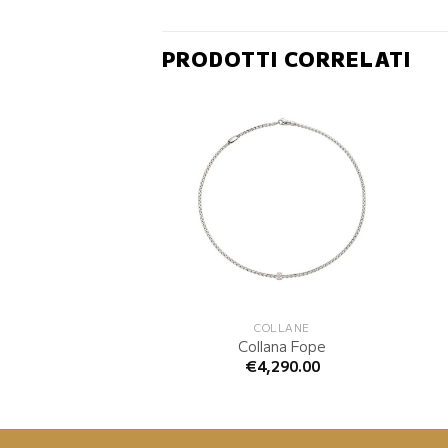
PRODOTTI CORRELATI
COLLANE
COLLANE
lana Fope
Collana Fope
4,581.00
€
4,290.00