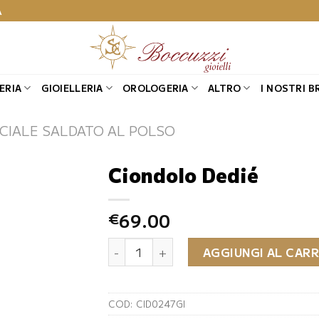
A
ERIA
GIOIELLERIA
OROLOGERIA
ALTRO
I NOSTRI B
CIALE SALDATO AL POLSO
Ciondolo Dedié
69.00
€
Ciondolo Dedié quantità
AGGIUNGI AL CAR
COD:
CID0247GI