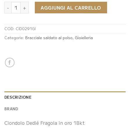
Ciondolo Dedié quantità
AGGIUNGI AL CARRELLO
COD:
CID0291GI
Categorie:
Bracciale saldato al polso
,
Gioielleria
DESCRIZIONE
BRAND
Ciondolo Dedié Fragola in oro 18kt