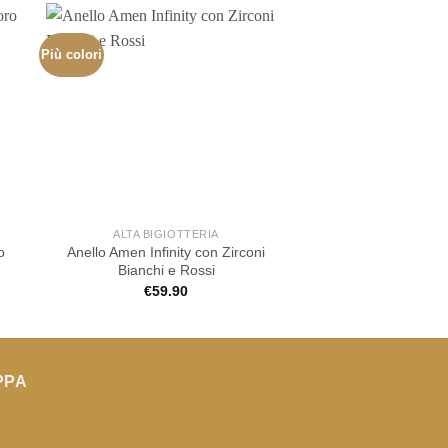
Più colori
ALTA BIGIOTTERIA
ALTA BIGIOT
o
Anello Amen Infinity con Zirconi
Anello Rebecca G
Bianchi e Rossi
bronzo placcato oro
€
59.90
€
49.00
PPA