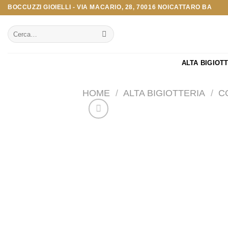
Salta
BOCCUZZI GIOIELLI - VIA MACARIO, 28, 70016 NOICATTARO BA
ai
Cerca:
contenuti
ALTA BIGIOT
HOME
/
ALTA BIGIOTTERIA
/
C