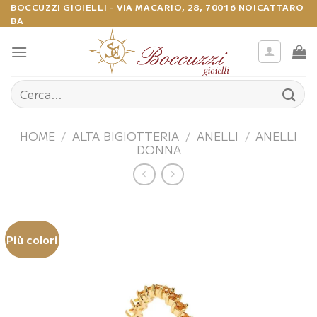
Salta
BOCCUZZI GIOIELLI - VIA MACARIO, 28, 70016 NOICATTARO
BA
ai
contenuti
Cerca:
HOME
/
ALTA BIGIOTTERIA
/
ANELLI
/
ANELLI
DONNA
Più colori