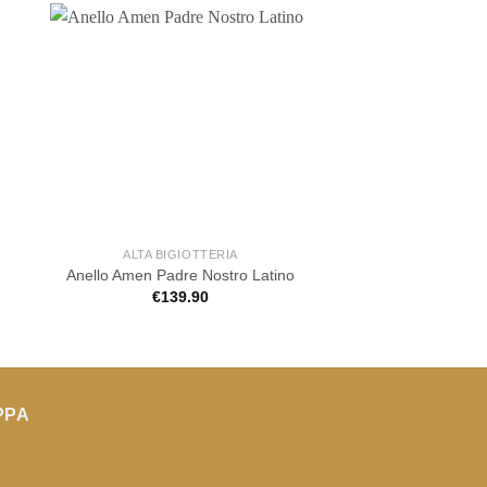
Più colori
ALTA BIGIOTTERIA
ALTA BIGIOT
Anello Kulto in a
Anello Amen Padre Nostro Latino
veretta
€
139.90
€
35.00
PPA