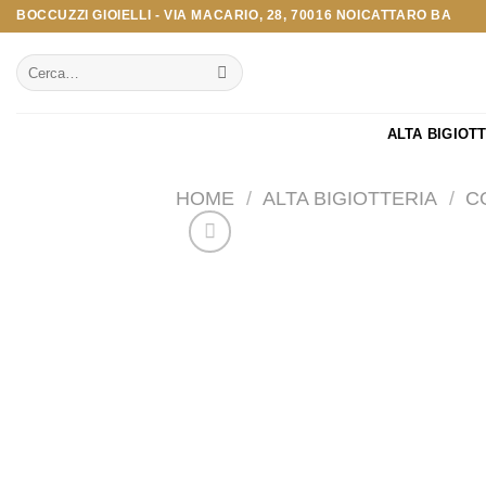
Salta
BOCCUZZI GIOIELLI - VIA MACARIO, 28, 70016 NOICATTARO BA
ai
Cerca:
contenuti
ALTA BIGIOT
HOME
/
ALTA BIGIOTTERIA
/
C