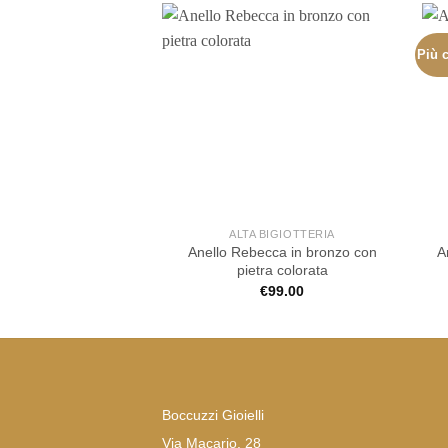
Più c
ALTA BIGIOTTERIA
Anello Rebecca in bronzo con
A
pietra colorata
€
99.00
Boccuzzi Gioielli
Via Macario, 28