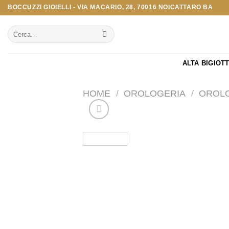
Salta
BOCCUZZI GIOIELLI - VIA MACARIO, 28, 70016 NOICATTARO BA
ai
Cerca:
contenuti
ALTA BIGIOT
HOME
/
OROLOGERIA
/
OROLO