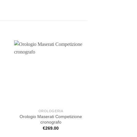
OROLOGERIA
OROLOGE
Orologio Maserati Competizione
Orologio Maserati
cronografo
€
169.0
€
269.00