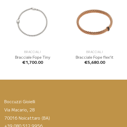
BRACCIALI
BRACCIALI
Bracciale Fope Tiny
Bracciale Fope flex’it
€
1,700.00
€
5,680.00
Boccuzzi Gioielli
Via Macario, 28
70016 Noicattaro (BA)
+39 080 512 9956