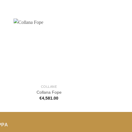
COLLANE
COLLAN
Collana Fope
Collana F
€
4,581.00
€
4,290.
PPA