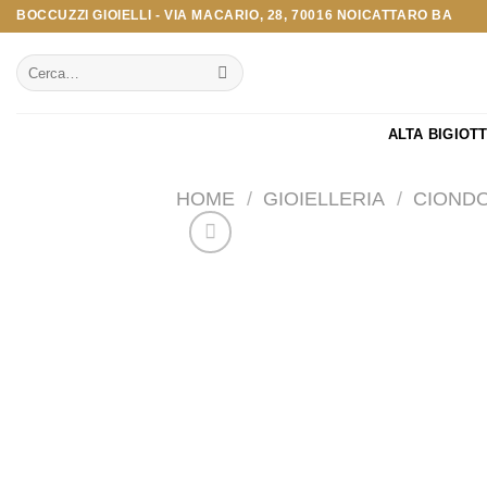
Salta
BOCCUZZI GIOIELLI - VIA MACARIO, 28, 70016 NOICATTARO BA
ai
Cerca:
contenuti
ALTA BIGIOT
HOME
/
GIOIELLERIA
/
CIONDO