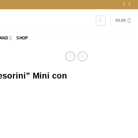
€
0.00
RAND
SHOP
esorini” Mini con