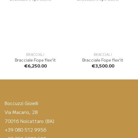
BRACCIALI
BRACCIALI
Bracciale Fope flex’it
Bracciale Fope flex’it
€
6,250.00
€
3,500.00
Boccuzzi Gioielli
Via Macario, 28
70016 Noicattaro (BA)
+39 080 512 9956