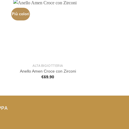
Più colori
ALTA BIGIOTTERIA
ALTA BIGIOT
Anello PDPAOLA dopp
Anello Amen Croce con Zirconi
Misura:
€
69.90
€
85.00
PPA