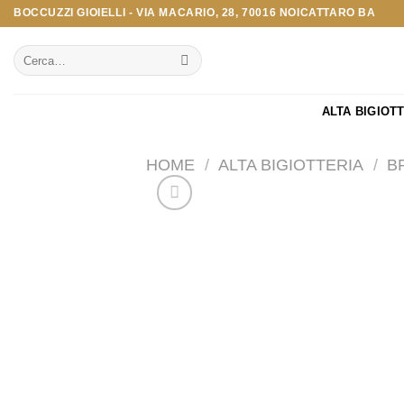
Salta
BOCCUZZI GIOIELLI - VIA MACARIO, 28, 70016 NOICATTARO BA
ai
Cerca:
contenuti
ALTA BIGIOT
HOME
/
ALTA BIGIOTTERIA
/
B