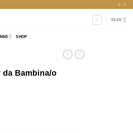
€
0.00
RAND
SHOP
r da Bambina/o