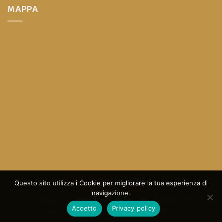
MAPPA
Questo sito utilizza i Cookie per migliorare la tua esperienza di
navigazione.
© Copyright - 2023 Design By
The Digital Box SRL
All
Accetto
Privacy policy
Rights Reserved - P.I.: 05013570725