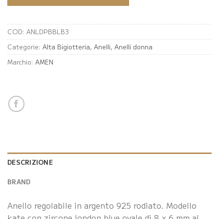
COD:
ANLDPBBLB3
Categorie:
Alta Bigiotteria
,
Anelli
,
Anelli donna
Marchio:
AMEN
DESCRIZIONE
BRAND
Anello regolabile in argento 925 rodiato. Modello
kate con zircone london blue ovale di 8 x 6 mm al