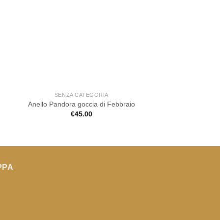
SENZA CATEGORIA
SENZA CATE
Anello Pandora goccia di Febbraio
Anello Pandora eleg
€
45.00
€
79.00
PPA