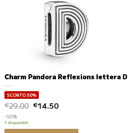
Charm Pandora Reflexions lettera D
SCONTO 50%
Il
Il
29.00
14.50
€
€
prezzo
prezzo
-50%
originale
attuale
1 disponibili
era:
è: