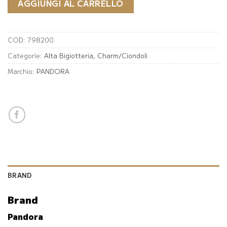
€29.00.
€14.50.
AGGIUNGI AL CARRELLO
COD:
798200
Categorie:
Alta Bigiotteria
,
Charm/Ciondoli
Marchio:
PANDORA
BRAND
Brand
Pandora