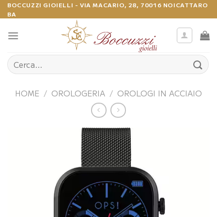
Salta
BOCCUZZI GIOIELLI - VIA MACARIO, 28, 70016 NOICATTARO
BA
ai
contenuti
Cerca:
HOME
/
OROLOGERIA
/
OROLOGI IN ACCIAIO