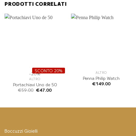
PRODOTTI CORRELATI
SCONTO 20%
ALTRO
-20%
Penna Philip Watch
ALTRO
€
149.00
Portachiavi Uno de 50
Il
Il
€
59.00
€
47.00
prezzo
prezzo
originale
attuale
era:
è:
€59.00.
€47.00.
Boccuzzi Gioielli