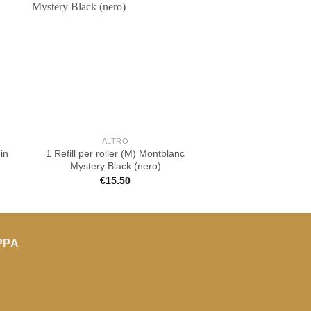
ESAURI
ALTRO
ALTRO
in
1 Refill per roller (M) Montblanc
Portamonete picco
Mystery Black (nero)
Meisterst
€
15.50
€
220.0
PPA