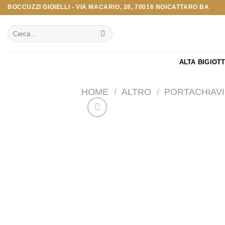
Salta
BOCCUZZI GIOIELLI - VIA MACARIO, 28, 70016 NOICATTARO BA
ai
Cerca:
contenuti
ALTA BIGIOT
HOME
/
ALTRO
/
PORTACHIAVI