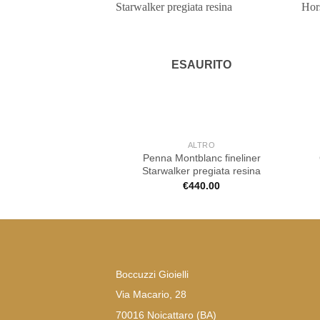
ESAURITO
ALTRO
Penna Montblanc fineliner
Starwalker pregiata resina
€
440.00
Boccuzzi Gioielli
Via Macario, 28
70016 Noicattaro (BA)