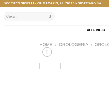
Salta
BOCCUZZI GIOIELLI - VIA MACARIO, 28, 70016 NOICATTARO BA
ai
Cerca:
contenuti
ALTA BIGIOT
HOME
/
OROLOGERIA
/
OROLO