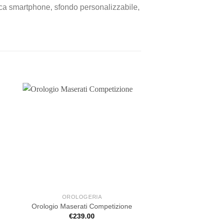
erca smartphone, sfondo personalizzabile,
OROLOGERIA
OROLOGE
Orologio Maserati Competizione
Orologio Cluse 
€
239.00
€
89.95