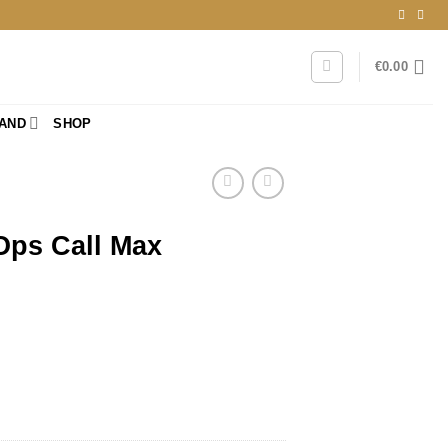
€
0.00
RAND
SHOP
Ops Call Max