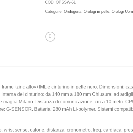
COD:
OPSSW-51
Categorie:
Orologeria
,
Orologi in pelle
,
Orologi Uom
frame+zinc alloy+IML e cinturino in pelle nero. Dimensioni: c
nterna del cinturino: da 140 mm a 180 mm Chiusura: ad ardiglion
ciale maglia Milano. Distanza di comunicazione: circa 10 metri.
re: G-SENSOR. Batteria: 280 mAh Li-polymer. Sistemi compatibili
, wrist sense, calorie, distanza, cronometro, freq. cardiaca, pr