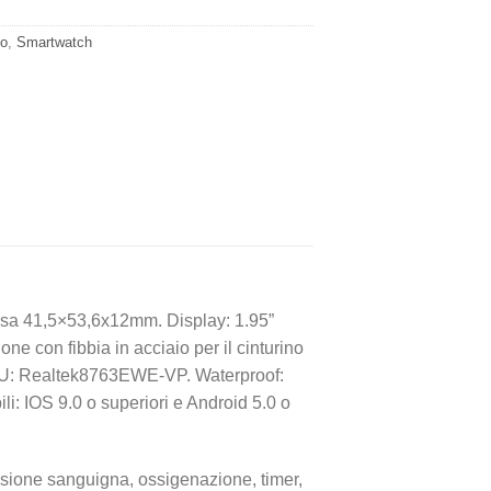
o
,
Smartwatch
assa 41,5×53,6x12mm. Display: 1.95”
e con fibbia in acciaio per il cinturino
 CPU: Realtek8763EWE-VP. Waterproof:
: IOS 9.0 o superiori e Android 5.0 o
essione sanguigna, ossigenazione, timer,