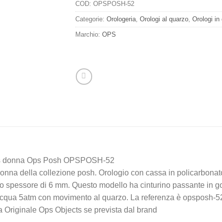
COD:
OPSPOSH-52
Categorie:
Orologeria
,
Orologi al quarzo
,
Orologi i
Marchio:
OPS
ects donna Ops Posh OPSPOSH-52
nna della collezione posh. Orologio con cassa in policarbonato 
lo spessore di 6 mm. Questo modello ha cinturino passante in g
l’acqua 5atm con movimento al quarzo. La referenza è opsposh-5
a Originale Ops Objects se prevista dal brand