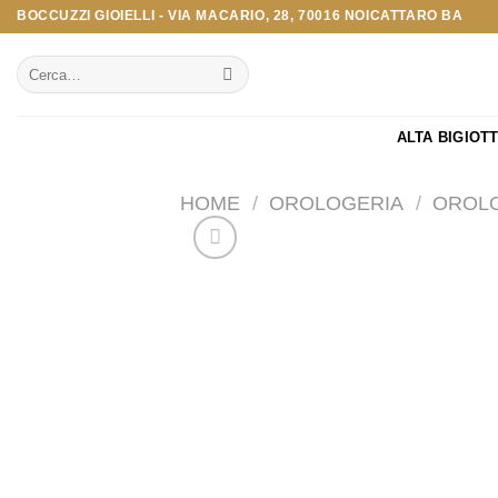
Salta
BOCCUZZI GIOIELLI - VIA MACARIO, 28, 70016 NOICATTARO BA
ai
Cerca:
contenuti
ALTA BIGIOT
HOME
/
OROLOGERIA
/
OROLO