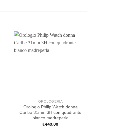
OROLOGERIA
OROLOGE
Orologio Philip Watch donna
Orologio Maserati 
Caribe 31mm 3H con quadrante
€
239.0
bianco madreperla
€
449.00