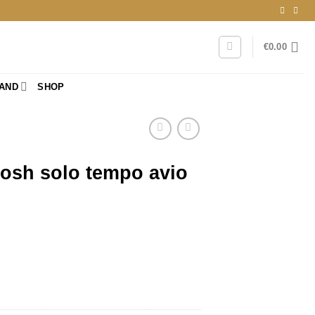
€
0.00
RAND
SHOP
osh solo tempo avio