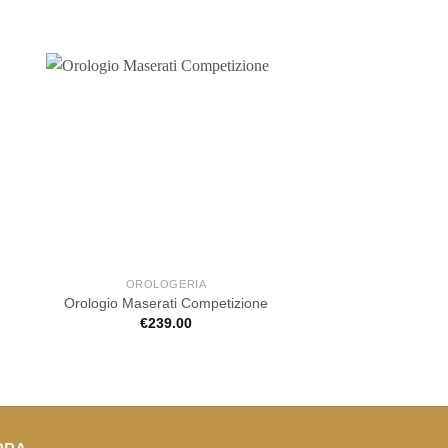
OROLOGERIA
OROLOGE
Orologio Maserati Competizione
Orologio Maserati
€
239.00
€
169.0