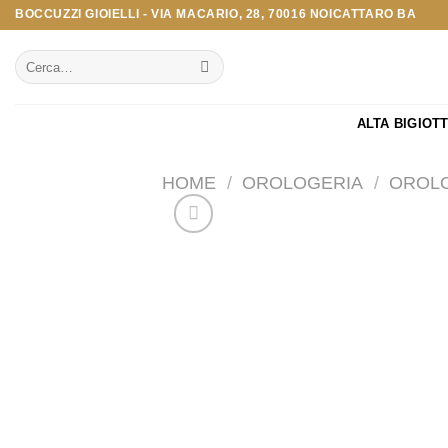
Salta
BOCCUZZI GIOIELLI - VIA MACARIO, 28, 70016 NOICATTARO BA
ai
Cerca:
contenuti
ALTA BIGIOT
HOME
/
OROLOGERIA
/
OROLO