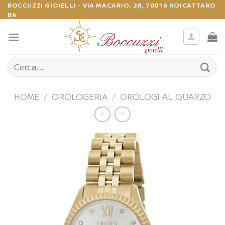
Salta
BOCCUZZI GIOIELLI - VIA MACARIO, 28, 70016 NOICATTARO
BA
ai
contenuti
Cerca:
HOME
/
OROLOGERIA
/
OROLOGI AL QUARZO