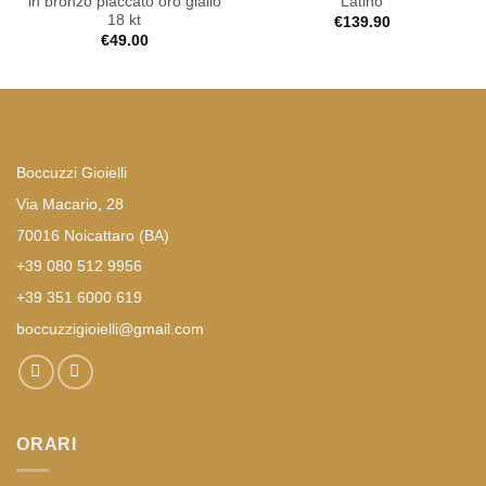
in bronzo placcato oro giallo
Latino
18 kt
€
139.90
€
49.00
Boccuzzi Gioielli
Via Macario, 28
70016 Noicattaro (BA)
+39 080 512 9956
+39 351 6000 619
boccuzzigioielli@gmail.com
ORARI