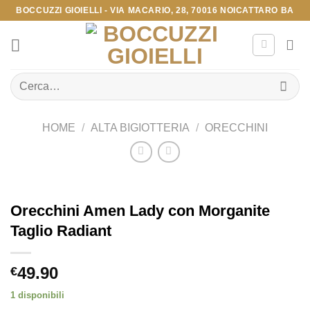
Salta
BOCCUZZI GIOIELLI - VIA MACARIO, 28, 70016 NOICATTARO BA
ai
contenuti
Cerca:
HOME
/
ALTA BIGIOTTERIA
/
ORECCHINI
Orecchini Amen Lady con Morganite
Taglio Radiant
49.90
€
1 disponibili