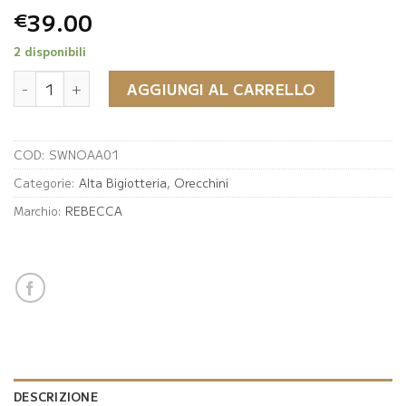
39.00
€
2 disponibili
Mono orecchino Rebecca con lettera pendente quantità
AGGIUNGI AL CARRELLO
COD:
SWNOAA01
Categorie:
Alta Bigiotteria
,
Orecchini
Marchio:
REBECCA
DESCRIZIONE