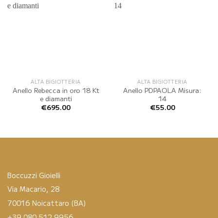
ALTA BIGIOTTERIA
ALTA BIGIOTTERIA
Anello Rebecca in oro 18 Kt
Anello PDPAOLA Misura:
e diamanti
14
€
695.00
€
55.00
Boccuzzi Gioielli
Via Macario, 28
70016 Noicattaro (BA)
+39 080 512 9956